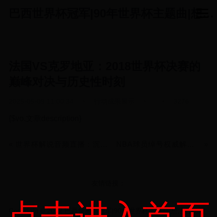
巴西世界杯冠军|90年世界杯主题曲|想法行动间的世界杯实践乐园|idee-action.com
法国VS克罗地亚：2018世界杯决赛的
巅峰对决与历史性时刻
2025-05-09 11:00:34
行动成果展示
3276
{$vo.文章description}
世界杯解说音频直播：沉浸式体验与球迷情感的完美融合
NBA球员绰号权威解析：从“飞人”乔丹到“浓眉哥”戴维斯
友情链接：
Copyright © 2022 巴西世界杯冠军|90年世界杯主题曲|想法行动间