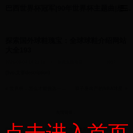
巴西世界杯冠军|90年世界杯主题曲|想法行动间的世界杯实践乐园|idee-action.com
探索国外球鞋瑰宝：全球球鞋介绍网站
大全193
2025-09-04 14:21:16
创意实践项目
3957
{$vo.文章description}
世界杯，怎么才能挑选一台看得爽的智能电视【避坑指南，保姆级选购攻略】
双子座出产的NBA球星
友情链接：
Copyright © 2022 巴西世界杯冠军|90年世界杯主题曲|想法行动间